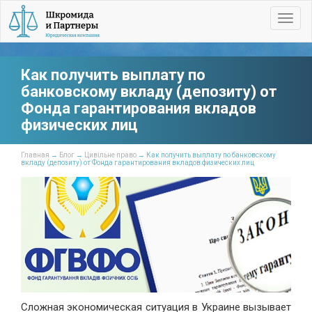
Toggl
navig
Как получить выплату по
банковскому вкладу (депозиту) от
Фонда гарантирования вкладов
физических лиц
Главная
→
Блог
→
Цивільне право
→ Как получить выплату по банковскому
вкладу (депозиту) от Фонда гарантирования вкладов физических лиц
Сложная экономическая ситуация в Украине вызывает