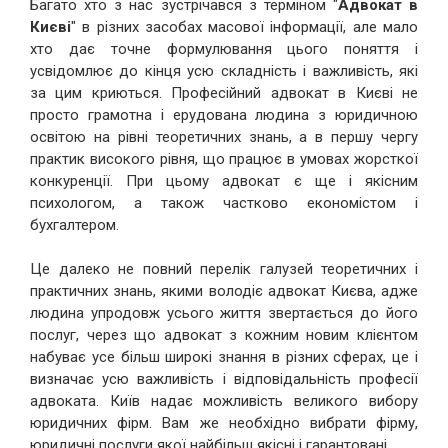
Багато хто з нас зустрічався з терміном "
Адвокат в
Києві
" в різних засобах масової інформації, але мало
хто дає точне формулювання цього поняття і
усвідомлює до кінця усю складність і важливість, які
за цим криються. Професійний адвокат в Києві не
просто грамотна і ерудована людина з юридичною
освітою на рівні теоретичних знань, а в першу чергу
практик високого рівня, що працює в умовах жорсткої
конкуренції. При цьому адвокат є ще і якісним
психологом, а також частково економістом і
бухгалтером.
Це далеко не повний перелік галузей теоретичних і
практичних знань, якими володіє адвокат Києва, адже
людина упродовж усього життя звертається до його
послуг, через що адвокат з кожним новим клієнтом
набуває усе більш широкі знання в різних сферах, це і
визначає усю важливість і відповідальність професії
адвоката. Київ надає можливість великого вибору
юридичних фірм. Вам же необхідно вибрати фірму,
юридичні послуги якої найбільш якісні і гарантовані.