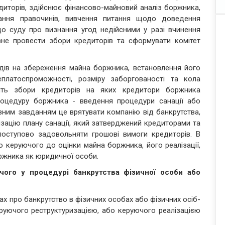
иторів, здійснює фінансово-майновий аналіз боржника,
ання правочинів, вивчення питання щодо доведення
о суду про визнання угод недійсними у разі вчинення
вне провести збори кредиторів та сформувати комітет
дів на збереження майна боржника, встановлення його
еплатоспроможності, розміру заборгованості та кола
дить збори кредиторів на яких кредитори боржника
оцедуру боржника - введення процедури санації або
ловним завданням це врятувати компанію від банкрутства,
ізацію плану санації, який затверджений кредиторами та
оступово задовольняти грошові вимоги кредиторів. В
го керуючого до оцінки майна боржника, його реалізації,
оржника як юридичної особи.
ючого у процедурі банкрутства фізичної особи або
х про банкрутство в фізичних особах або фізичних осіб-
руючого реструктуризацією, або керуючого реалізацією