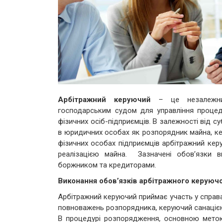
Арбітражний керуючий
– це незалежний
господарським судом для управління процед
фізичних осіб-підприємців. В залежності від с
в юридичних особах як розпорядник майна, ке
фізичних особах підприємців арбітражний кер
реалізацією майна. Зазначені обов’язки в
боржником та кредиторами.
Виконання обов’язків
арбітражного керуюч
Арбітражний керуючий приймає участь у справ
повноважень розпорядника, керуючий санацією
В процедурі розпорядження, основною метою