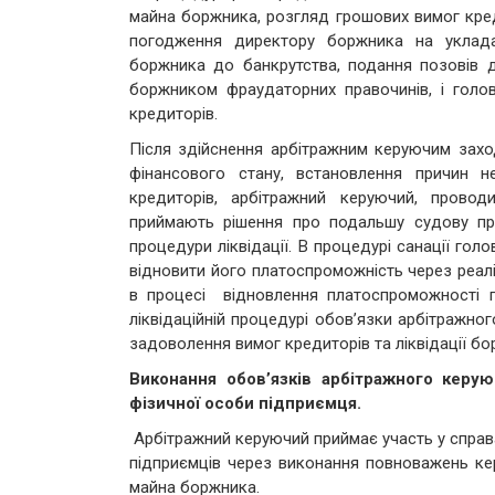
майна боржника, розгляд грошових вимог кред
погодження директору боржника на уклад
боржника до банкрутства, подання позовів д
боржником фраудаторних правочинів, і голо
кредиторів.
Після здійснення арбітражним керуючим захо
фінансового стану, встановлення причин н
кредиторів, арбітражний керуючий, прово
приймають рішення про подальшу судову пр
процедури ліквідації. В процедурі санації го
відновити його платоспроможність через реал
в процесі відновлення платоспроможності п
ліквідаційній процедурі обов’язки арбітражно
задоволення вимог кредиторів та ліквідації б
Виконання обов’язків арбітражного керу
фізичної особи підприємця.
Арбітражний керуючий приймає участь у справа
підприємців через виконання повноважень ке
майна боржника.