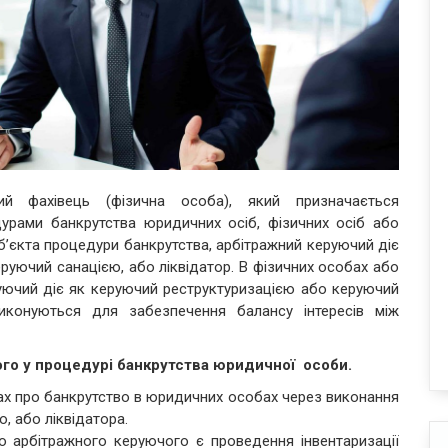
 фахівець (фізична особа), який призначається
урами банкрутства юридичних осіб, фізичних осіб або
уб’єкта процедури банкрутства, арбітражний керуючий діє
руючий санацією, або ліквідатор. В фізичних особах або
уючий діє як керуючий реструктуризацією або керуючий
иконуються для забезпечення балансу інтересів між
ого у
процедур
і банкрутства
юридичної особи.
ах про банкрутство в юридичних особах через виконання
, або ліквідатора.
 арбітражного керуючого є проведення інвентаризації