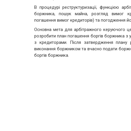
В процедурі реструктуризації, функцією арб
боржника, пошук майна, розгляд вимог кре
погашення вимог кредиторів) та погодження й
Основна мета для арбітражного керуючого це 
розробити план погашення боргів боржника з 
з кредиторами. Після затвердження плану р
виконання боржником та вчасно подати боржни
боргів боржника.