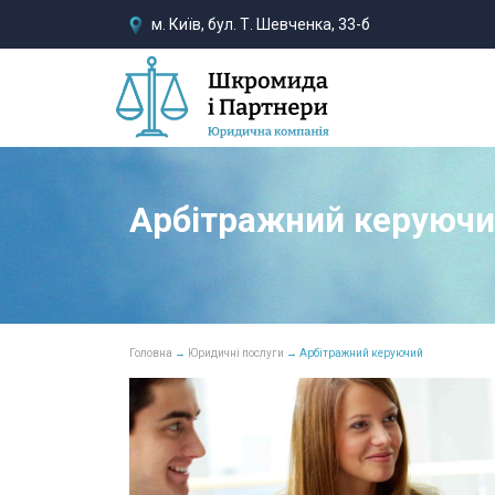
м. Київ, бул. Т. Шевченка, 33-б
Арбітражний керуюч
Головна
→
Юридичні послуги
→ Арбітражний керуючий