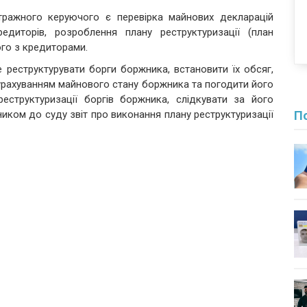
ітражного керуючого є перевірка майнових декларацій
диторів, розроблення плану реструктуризації (план
ого з кредиторами.
реструктурувати борги боржника, встановити їх обсяг,
урахуванням майнового стану боржника та погодити його
еструктуризації боргів боржника, слідкувати за його
ком до суду звіт про виконання плану реструктуризації
По